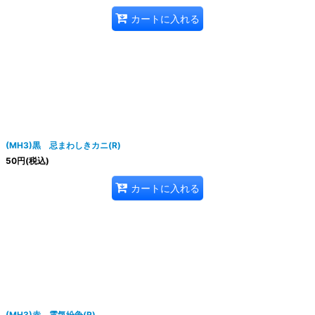
カートに入れる
(MH3)黒 忌まわしきカニ(R)
50
円
(税込)
カートに入れる
(MH3)赤 霊気紛争(R)