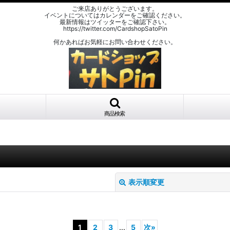
ご来店ありがとうございます。
イベントについてはカレンダーをご確認ください。
最新情報はツイッターをご確認下さい。
https://twitter.com/CardshopSatoPin
何かあればお気軽にお問い合わせください。
商品検索
表示順変更
1
2
3
...
5
次
»