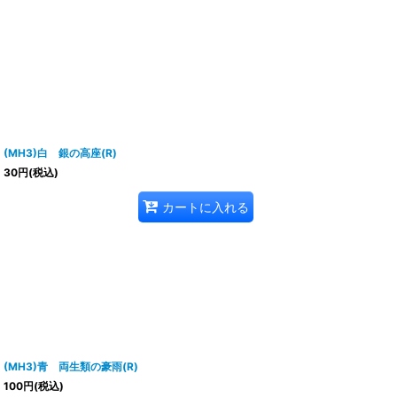
(MH3)白 銀の高座(R)
30
円
(税込)
カートに入れる
(MH3)青 両生類の豪雨(R)
100
円
(税込)