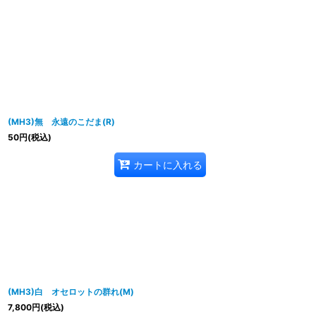
表示数
:
並び順
:
(MH3)無 永遠のこだま(R)
50
円
(税込)
カートに入れる
(MH3)白 オセロットの群れ(M)
7,800
円
(税込)