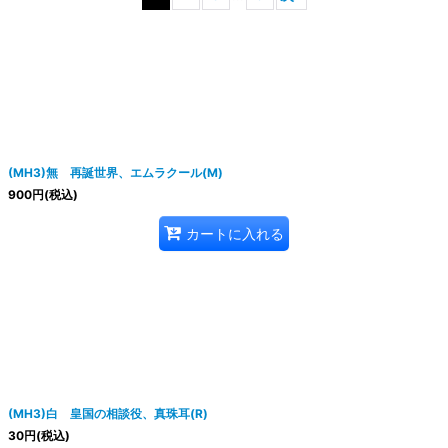
絞り込む
(MH3)無 再誕世界、エムラクール(M)
900
円
(税込)
カートに入れる
(MH3)白 皇国の相談役、真珠耳(R)
30
円
(税込)