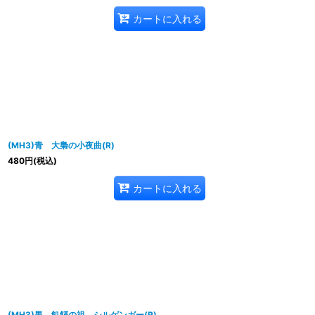
カートに入れる
(MH3)青 大梟の小夜曲(R)
480
円
(税込)
カートに入れる
(MH3)黒 飢饉の祖、シルゲンガー(R)