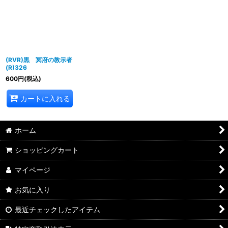
並び順
:
絞り込む
(RVR)黒 冥府の教示者
(R)326
600
円
(税込)
カートに入れる
ホーム
ショッピングカート
マイページ
お気に入り
最近チェックしたアイテム