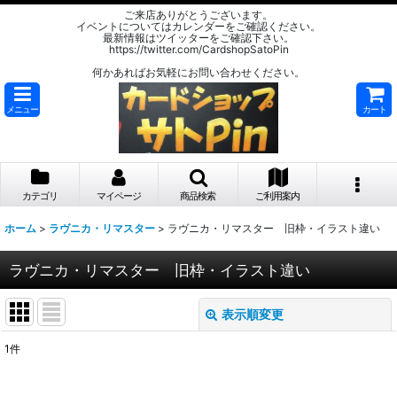
ご来店ありがとうございます。
イベントについてはカレンダーをご確認ください。
最新情報はツイッターをご確認下さい。
https://twitter.com/CardshopSatoPin
何かあればお気軽にお問い合わせください。
メニュー
カート
カテゴリ
マイページ
商品検索
ご利用案内
ホーム
>
ラヴニカ・リマスター
>
ラヴニカ・リマスター 旧枠・イラスト違い
ラヴニカ・リマスター 旧枠・イラスト違い
表示順変更
閉じる
1
件
表示数
: