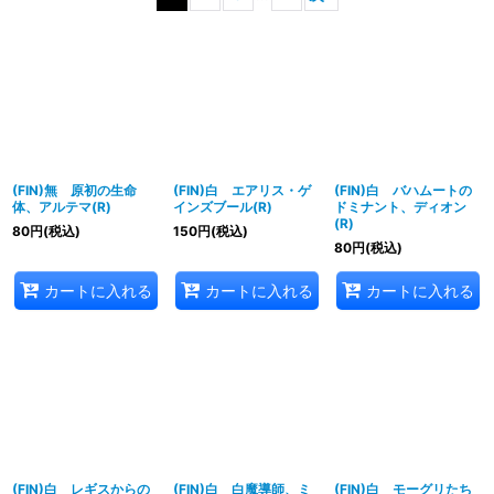
表示数
:
並び順
:
絞り込む
(FIN)無 原初の生命
(FIN)白 エアリス・ゲ
(FIN)白 バハムートの
体、アルテマ(R)
インズブール(R)
ドミナント、ディオン
(R)
80
円
(税込)
150
円
(税込)
80
円
(税込)
カートに入れる
カートに入れる
カートに入れる
(FIN)白 レギスからの
(FIN)白 白魔導師、ミ
(FIN)白 モーグリたち