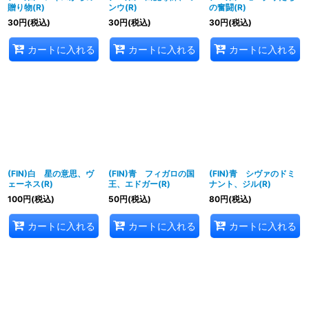
贈り物(R)
ンウ(R)
の奮闘(R)
30
円
(税込)
30
円
(税込)
30
円
(税込)
カートに入れる
カートに入れる
カートに入れる
(FIN)白 星の意思、ヴ
(FIN)青 フィガロの国
(FIN)青 シヴァのドミ
ェーネス(R)
王、エドガー(R)
ナント、ジル(R)
100
円
(税込)
50
円
(税込)
80
円
(税込)
カートに入れる
カートに入れる
カートに入れる