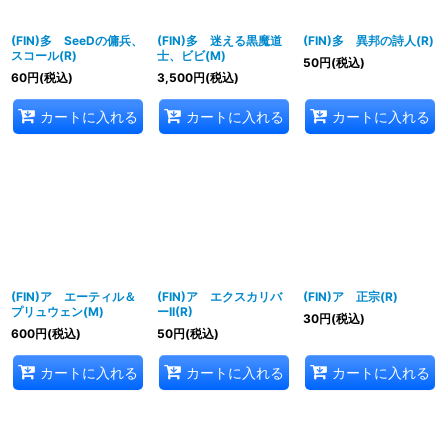
(FIN)多 SeeDの傭兵、
(FIN)多 迷える黒魔道
(FIN)多 異邦の詩人(R)
スコール(R)
士、ビビ(M)
50
円
(税込)
60
円
(税込)
3,500
円
(税込)
カートに入れる
カートに入れる
カートに入れる
(FIN)ア エーティル＆
(FIN)ア エクスカリバ
(FIN)ア 正宗(R)
プリュウェン(M)
ーII(R)
30
円
(税込)
600
円
(税込)
50
円
(税込)
カートに入れる
カートに入れる
カートに入れる