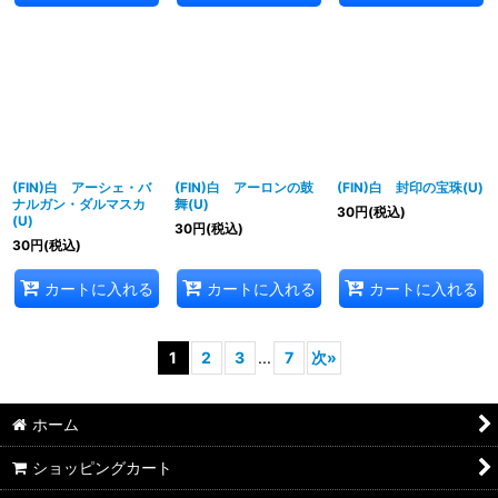
(FIN)白 アーシェ・バ
(FIN)白 アーロンの鼓
(FIN)白 封印の宝珠(U)
ナルガン・ダルマスカ
舞(U)
30
円
(税込)
(U)
30
円
(税込)
30
円
(税込)
カートに入れる
カートに入れる
カートに入れる
1
2
3
...
7
次
»
ホーム
ショッピングカート