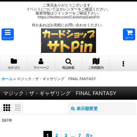
ご来店ありがとうございます。
イベントについてはカレンダーをご確認ください。
最新情報はツイッターをご確認下さい。
https://twitter.com/CardshopSatoPin
何かあればお気軽にお問い合わせください。
メニュー
カート
カテゴリ
マイページ
商品検索
ご利用案内
ホーム
>
マジック：ザ・ギャザリング FINAL FANTASY
マジック：ザ・ギャザリング FINAL FANTASY
表示順変更
閉じる
397
件
サブカテゴリ
:
1
2
3
...
7
次
»