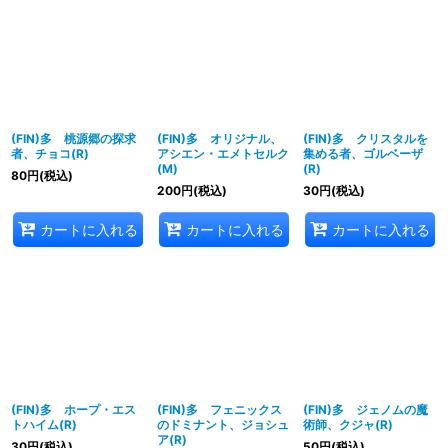
(FIN)多 桃源郷の探求
(FIN)多 オリジナル、
(FIN)多 クリスタルを
者、チョコ(R)
アシエン・エメトセルク
集める者、ゴルベーザ
(M)
(R)
80
円
(税込)
200
円
(税込)
30
円
(税込)
カートに入れる
カートに入れる
カートに入れる
(FIN)多 ホープ・エス
(FIN)多 フェニックス
(FIN)多 ジェノムの魔
トハイム(R)
のドミナント、ジョシュ
術師、クジャ(R)
ア(R)
30
円
(税込)
50
円
(税込)