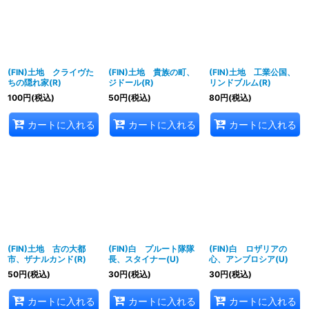
(FIN)土地 クライヴた
(FIN)土地 貴族の町、
(FIN)土地 工業公国、
ちの隠れ家(R)
ジドール(R)
リンドブルム(R)
100
円
(税込)
50
円
(税込)
80
円
(税込)
カートに入れる
カートに入れる
カートに入れる
(FIN)土地 古の大都
(FIN)白 プルート隊隊
(FIN)白 ロザリアの
市、ザナルカンド(R)
長、スタイナー(U)
心、アンブロシア(U)
50
円
(税込)
30
円
(税込)
30
円
(税込)
カートに入れる
カートに入れる
カートに入れる