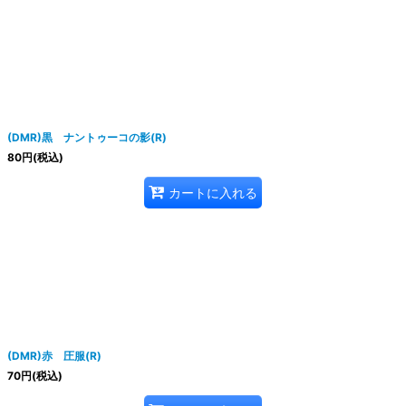
(DMR)黒 ナントゥーコの影(R)
80
円
(税込)
カートに入れる
(DMR)赤 圧服(R)
70
円
(税込)