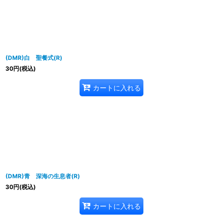
並び順
:
(DMR)白 聖餐式(R)
30
円
(税込)
カートに入れる
(DMR)青 深海の生息者(R)
30
円
(税込)
カートに入れる