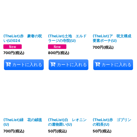
並び順
:
絞り込む
(TheList)赤 豪奢の呪
(TheList)土地 エルド
(TheList)ア 呪文構成
い(U)024
ラージの寺院(U)
要素ポーチ(U)
700
円
(税込)
700
円
(税込)
800
円
(税込)
カートに入れる
カートに入れる
カートに入れる
(TheList)緑 花の絨毯
(TheList)白 レオニン
(TheList)赤 ゴブリン
(U)
の遺物囲い(U)
の戦長(U)
700
円
(税込)
50
円
(税込)
50
円
(税込)