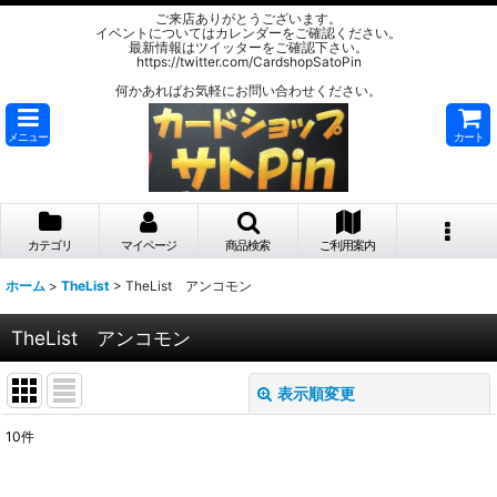
ご来店ありがとうございます。
イベントについてはカレンダーをご確認ください。
最新情報はツイッターをご確認下さい。
https://twitter.com/CardshopSatoPin
何かあればお気軽にお問い合わせください。
メニュー
カート
カテゴリ
マイページ
商品検索
ご利用案内
ホーム
>
TheList
>
TheList アンコモン
TheList アンコモン
表示順変更
閉じる
10
件
表示数
: