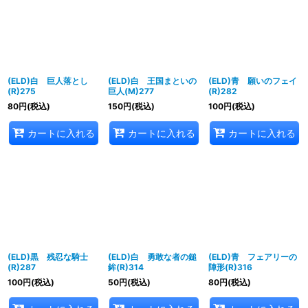
並び順
:
絞り込む
(ELD)白 巨人落とし
(ELD)白 王国まといの
(ELD)青 願いのフェイ
(R)275
巨人(M)277
(R)282
80
円
(税込)
150
円
(税込)
100
円
(税込)
カートに入れる
カートに入れる
カートに入れる
(ELD)黒 残忍な騎士
(ELD)白 勇敢な者の鎚
(ELD)青 フェアリーの
(R)287
鉾(R)314
陣形(R)316
100
円
(税込)
50
円
(税込)
80
円
(税込)