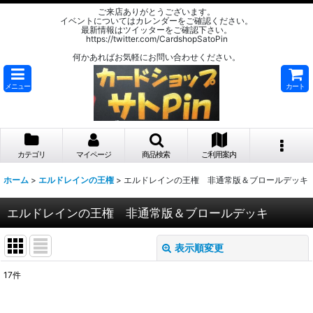
ご来店ありがとうございます。
イベントについてはカレンダーをご確認ください。
最新情報はツイッターをご確認下さい。
https://twitter.com/CardshopSatoPin
何かあればお気軽にお問い合わせください。
メニュー
カート
カテゴリ
マイページ
商品検索
ご利用案内
ホーム
>
エルドレインの王権
>
エルドレインの王権 非通常版＆ブロールデッキ
エルドレインの王権 非通常版＆ブロールデッキ
表示順変更
閉じる
17
件
表示数
: