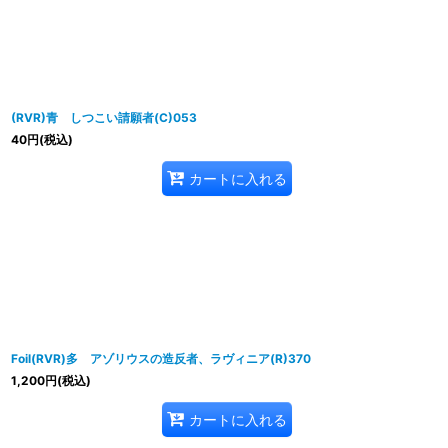
表示数
:
並び順
:
(RVR)青 しつこい請願者(C)053
40
円
(税込)
カートに入れる
Foil(RVR)多 アゾリウスの造反者、ラヴィニア(R)370
1,200
円
(税込)
カートに入れる