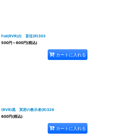
Foil(RVR)白 盲従(R)303
500
円
～600
円
(税込)
カートに入れる
(RVR)黒 冥府の教示者(R)326
600
円
(税込)
カートに入れる