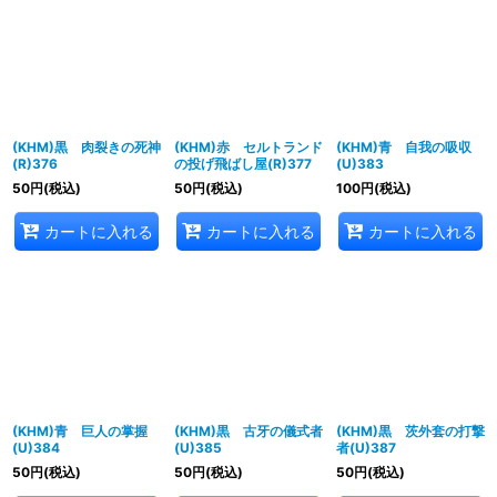
(KHM)黒 肉裂きの死神
(KHM)赤 セルトランド
(KHM)青 自我の吸収
(R)376
の投げ飛ばし屋(R)377
(U)383
50
円
(税込)
50
円
(税込)
100
円
(税込)
カートに入れる
カートに入れる
カートに入れる
(KHM)青 巨人の掌握
(KHM)黒 古牙の儀式者
(KHM)黒 茨外套の打撃
(U)384
(U)385
者(U)387
50
円
(税込)
50
円
(税込)
50
円
(税込)