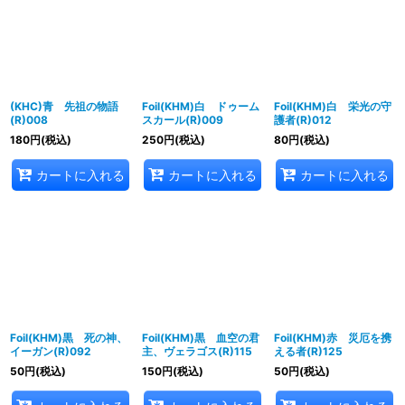
並び順
:
絞り込む
(KHC)青 先祖の物語
Foil(KHM)白 ドゥーム
Foil(KHM)白 栄光の守
(R)008
スカール(R)009
護者(R)012
180
円
(税込)
250
円
(税込)
80
円
(税込)
カートに入れる
カートに入れる
カートに入れる
Foil(KHM)黒 死の神、
Foil(KHM)黒 血空の君
Foil(KHM)赤 災厄を携
イーガン(R)092
主、ヴェラゴス(R)115
える者(R)125
50
円
(税込)
150
円
(税込)
50
円
(税込)