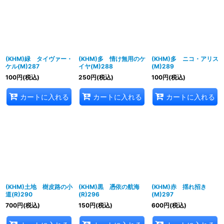
(KHM)緑 タイヴァー・
(KHM)多 情け無用のケ
(KHM)多 ニコ・アリス
ケル(M)287
イヤ(M)288
(M)289
100
円
(税込)
250
円
(税込)
100
円
(税込)
カートに入れる
カートに入れる
カートに入れる
(KHM)土地 樹皮路の小
(KHM)黒 憑依の航海
(KHM)赤 揺れ招き
道(R)290
(R)296
(M)297
700
円
(税込)
150
円
(税込)
600
円
(税込)