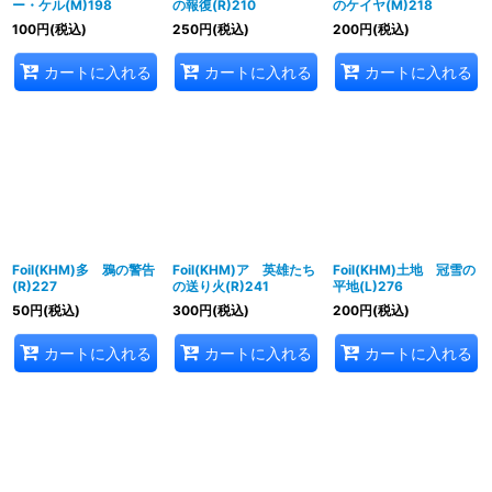
ー・ケル(M)198
の報復(R)210
のケイヤ(M)218
100
円
(税込)
250
円
(税込)
200
円
(税込)
カートに入れる
カートに入れる
カートに入れる
Foil(KHM)多 鴉の警告
Foil(KHM)ア 英雄たち
Foil(KHM)土地 冠雪の
(R)227
の送り火(R)241
平地(L)276
50
円
(税込)
300
円
(税込)
200
円
(税込)
カートに入れる
カートに入れる
カートに入れる