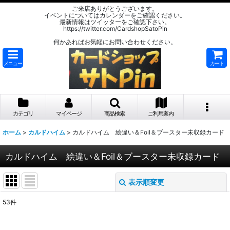
ご来店ありがとうございます。
イベントについてはカレンダーをご確認ください。
最新情報はツイッターをご確認下さい。
https://twitter.com/CardshopSatoPin
何かあればお気軽にお問い合わせください。
メニュー
カート
カテゴリ
マイページ
商品検索
ご利用案内
ホーム
>
カルドハイム
>
カルドハイム 絵違い＆Foil＆ブースター未収録カード
カルドハイム 絵違い＆Foil＆ブースター未収録カード
表示順変更
閉じる
53
件
表示数
: