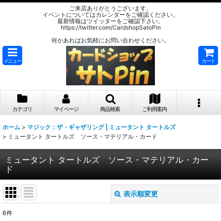
ご来店ありがとうございます。
イベントについてはカレンダーをご確認ください。
最新情報はツイッターをご確認下さい。
https://twitter.com/CardshopSatoPin
何かあればお気軽にお問い合わせください。
メニュー
カート
カテゴリ
マイページ
商品検索
ご利用案内
ホーム
>
マジック：ザ・ギャザリング | ミュータント タートルズ
>
ミュータント タートルズ ソース・マテリアル・カード
ミュータント タートルズ ソース・マテリアル・カー
ド
表示順変更
閉じる
6
件