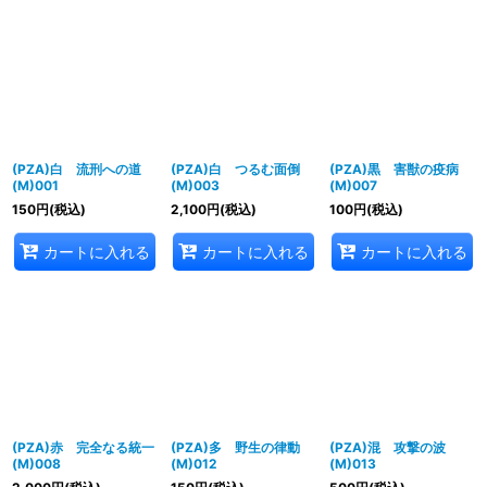
表示数
:
並び順
:
絞り込む
(PZA)白 流刑への道
(PZA)白 つるむ面倒
(PZA)黒 害獣の疫病
(M)001
(M)003
(M)007
150
円
(税込)
2,100
円
(税込)
100
円
(税込)
カートに入れる
カートに入れる
カートに入れる
(PZA)赤 完全なる統一
(PZA)多 野生の律動
(PZA)混 攻撃の波
(M)008
(M)012
(M)013