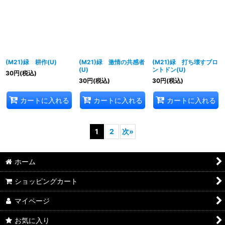
(M21)緑 耕作(U)
(M21)緑 激情の共感者
(M21)緑 打ち壊すブロ
(U)
ントドン(U)
30
円
(税込)
30
円
(税込)
30
円
(税込)
カートに入れる
カートに入れる
カートに入れる
1
2
次
»
ホーム
ショッピングカート
マイページ
お気に入り