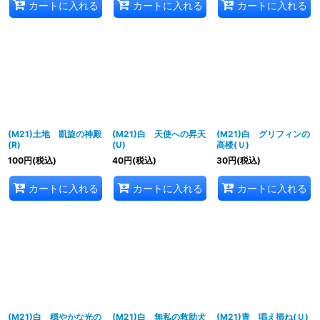
カートに入れる
カートに入れる
カートに入れる
(M21)土地 凱旋の神殿
(M21)白 天使への昇天
(M21)白 グリフィンの
(R)
(U)
高楼(Ｕ)
100
円
(税込)
40
円
(税込)
30
円
(税込)
カートに入れる
カートに入れる
カートに入れる
(M21)白 穏やかな光の
(M21)白 無私の救助犬
(M21)青 唱え損ね(Ｕ)