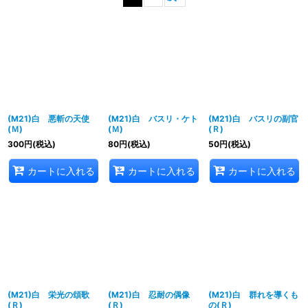
表示数
:
並び順
:
絞り込む
(M21)白 悪斬の天使
(M21)白 バスリ・ケト
(M21)白 バスリの副官
(Ｍ)
(Ｍ)
(Ｒ)
300
円
(税込)
80
円
(税込)
50
円
(税込)
カートに入れる
カートに入れる
カートに入れる
(M21)白 栄光の頌歌
(M21)白 忍耐の偶像
(M21)白 群れを導くも
(Ｒ)
(Ｒ)
の(Ｒ)