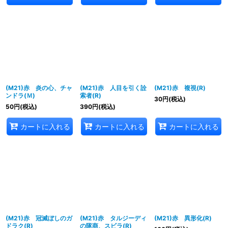
(M21)赤 炎の心、チャ
(M21)赤 人目を引く詮
(M21)赤 複視(R)
ンドラ(Ｍ)
索者(R)
30
円
(税込)
50
円
(税込)
390
円
(税込)
カートに入れる
カートに入れる
カートに入れる
(M21)赤 冠滅ぼしのガ
(M21)赤 タルジーディ
(M21)赤 異形化(R)
ドラク(R)
の隊商、スビラ(R)