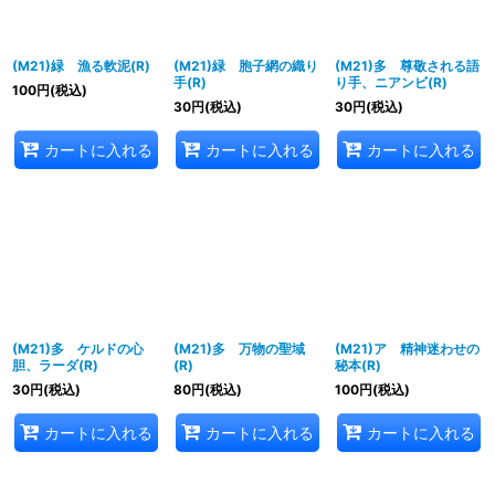
(M21)緑 漁る軟泥(R)
(M21)緑 胞子網の織り
(M21)多 尊敬される語
手(R)
り手、ニアンビ(R)
100
円
(税込)
30
円
(税込)
30
円
(税込)
カートに入れる
カートに入れる
カートに入れる
(M21)多 ケルドの心
(M21)多 万物の聖域
(M21)ア 精神迷わせの
胆、ラーダ(R)
(R)
秘本(R)
30
円
(税込)
80
円
(税込)
100
円
(税込)
カートに入れる
カートに入れる
カートに入れる