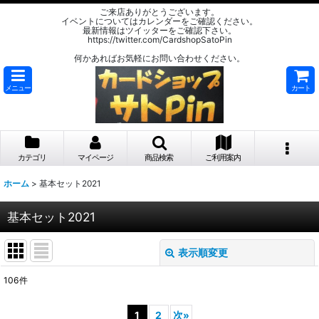
ご来店ありがとうございます。
イベントについてはカレンダーをご確認ください。
最新情報はツイッターをご確認下さい。
https://twitter.com/CardshopSatoPin
何かあればお気軽にお問い合わせください。
メニュー
カート
カテゴリ
マイページ
商品検索
ご利用案内
ホーム
>
基本セット2021
基本セット2021
表示順変更
閉じる
106
件
サブカテゴリ
:
1
2
次
»