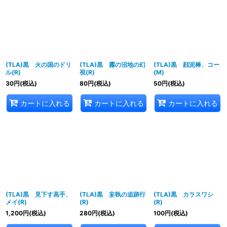
(TLA)黒 火の国のドリ
(TLA)黒 霧の沼地の幻
(TLA)黒 顔泥棒、コー
ル(R)
視(R)
(M)
30
円
(税込)
80
円
(税込)
50
円
(税込)
カートに入れる
カートに入れる
カートに入れる
(TLA)黒 見下す高手、
(TLA)黒 妄執の追跡行
(TLA)黒 カラスワシ
メイ(R)
(R)
(R)
1,200
円
(税込)
280
円
(税込)
100
円
(税込)