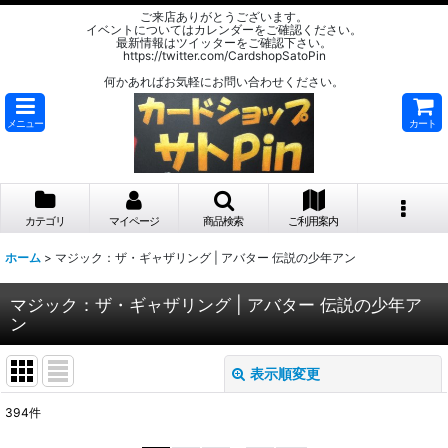
ご来店ありがとうございます。
イベントについてはカレンダーをご確認ください。
最新情報はツイッターをご確認下さい。
https://twitter.com/CardshopSatoPin
何かあればお気軽にお問い合わせください。
メニュー
カート
カテゴリ
マイページ
商品検索
ご利用案内
ホーム
>
マジック：ザ・ギャザリング | アバター 伝説の少年アン
マジック：ザ・ギャザリング | アバター 伝説の少年ア
ン
表示順変更
閉じる
394
件
サブカテゴリ
: