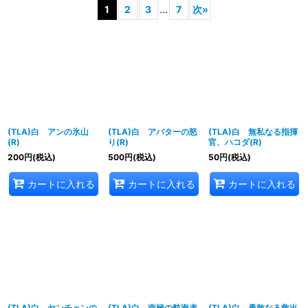
1
2
3
...
7
次
»
表示数
:
並び順
:
絞り込む
(TLA)白 アンの氷山
(TLA)白 アバターの怒
(TLA)白 無私なる指揮
(R)
り(R)
官、ハコダ(R)
200
円
(税込)
500
円
(税込)
50
円
(税込)
カートに入れる
カートに入れる
カートに入れる
(TLA)白 ヤンチェンの
(TLA)白 南極の航海者
(TLA)白 勇敢なる救出