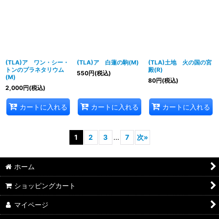
(TLA)ア ワン・シー・
(TLA)ア 白蓮の駒(M)
(TLA)土地 火の国の宮
トンのプラネタリウム
殿(R)
550
円
(税込)
(M)
80
円
(税込)
2,000
円
(税込)
カートに入れる
カートに入れる
カートに入れる
1
2
3
...
7
次
»
ホーム
ショッピングカート
マイページ