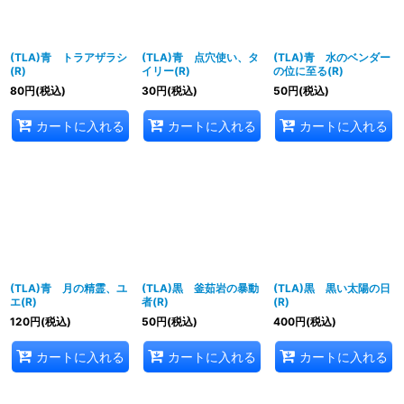
(TLA)青 トラアザラシ
(TLA)青 点穴使い、タ
(TLA)青 水のベンダー
(R)
イリー(R)
の位に至る(R)
80
円
(税込)
30
円
(税込)
50
円
(税込)
カートに入れる
カートに入れる
カートに入れる
(TLA)青 月の精霊、ユ
(TLA)黒 釜茹岩の暴動
(TLA)黒 黒い太陽の日
エ(R)
者(R)
(R)
120
円
(税込)
50
円
(税込)
400
円
(税込)
カートに入れる
カートに入れる
カートに入れる