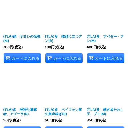
(TLA)緑 キヨシの伝説
(TLA)多 岐路に立つア
(TLA)多 アバター・ア
(M)
ン(R)
ン(M)
700
円
(税込)
100
円
(税込)
400
円
(税込)
カートに入れる
カートに入れる
カートに入れる
(TLA)多 狡猾な簒奪
(TLA)多 ベイフォン家
(TLA)多 解き放たれし
者、アズーラ(R)
の賞金稼ぎ(R)
王、ブミ(M)
30
円
(税込)
50
円
(税込)
350
円
(税込)