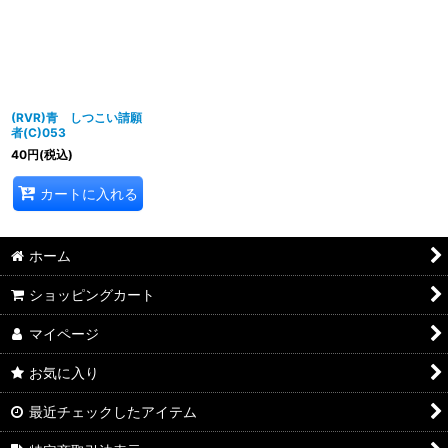
並び順
:
絞り込む
(RVR)青 しつこい請願
者(C)053
40
円
(税込)
カートに入れる
ホーム
ショッピングカート
マイページ
お気に入り
最近チェックしたアイテム