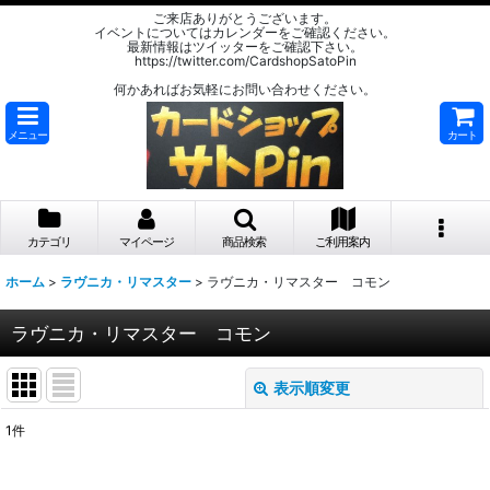
ご来店ありがとうございます。
イベントについてはカレンダーをご確認ください。
最新情報はツイッターをご確認下さい。
https://twitter.com/CardshopSatoPin
何かあればお気軽にお問い合わせください。
メニュー
カート
カテゴリ
マイページ
商品検索
ご利用案内
ホーム
>
ラヴニカ・リマスター
>
ラヴニカ・リマスター コモン
ラヴニカ・リマスター コモン
表示順変更
閉じる
1
件
表示数
: