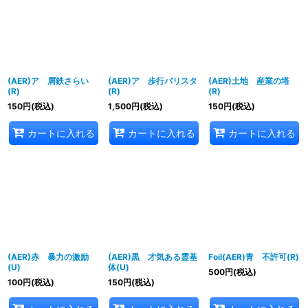
(AER)ア 屑鉄さらい
(AER)ア 歩行バリスタ
(AER)土地 産業の塔
(R)
(R)
(R)
150
円
(税込)
1,500
円
(税込)
150
円
(税込)
カートに入れる
カートに入れる
カートに入れる
(AER)赤 暴力の激励
(AER)黒 才気ある霊基
Foil(AER)青 不許可(R)
(U)
体(U)
500
円
(税込)
100
円
(税込)
150
円
(税込)