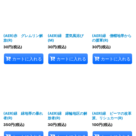
(AER)赤 グレムリン解
(AER)緑 霊気風浴び
(AER)緑 僧帽地帯から
放(R)
(M)
の援軍(R)
30
円
(税込)
30
円
(税込)
30
円
(税込)
カートに入れる
カートに入れる
カートに入れる
(AER)緑 緑地帯の暴れ
(AER)緑 緑輪地区の解
(AER)緑 ピーマの改革
者(R)
放者(R)
派、リシュカー(R)
350
円
(税込)
30
円
(税込)
100
円
(税込)