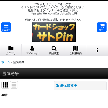
ご来店ありがとうございます。
イベントについてはカレンダーをご確認ください。
最新情報はツイッターをご確認下さい。
https://twitter.com/CardshopSatoPin
何かあればお気軽にお問い合わせください。
メニュー
カート
カテゴリ
マイページ
商品検索
ご利用案内
ホーム
>
霊気紛争
霊気紛争
表示順変更
閉じる
48
件
サブカテゴリ
: