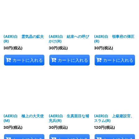
表示数
:
並び順
:
(AER)白 霊気晶の鉱夫
(AER)白 結束への呼び
(AER)白 領事府の弾圧
絞り込む
(R)
かけ(R)
(R)
30
円
(税込)
30
円
(税込)
30
円
(税込)
カートに入れる
カートに入れる
カートに入れる
(AER)白 極上の大天使
(AER)白 生真面目な補
(AER)白 上級建設官、
(M)
充兵(R)
スラム(R)
30
円
(税込)
30
円
(税込)
120
円
(税込)