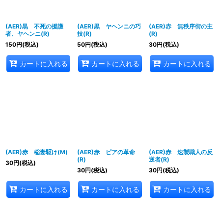
(AER)黒 不死の援護
(AER)黒 ヤヘンニの巧
(AER)赤 無秩序街の主
者、ヤヘンニ(R)
技(R)
(R)
150
円
(税込)
50
円
(税込)
30
円
(税込)
カートに入れる
カートに入れる
カートに入れる
(AER)赤 稲妻駆け(M)
(AER)赤 ピアの革命
(AER)赤 速製職人の反
(R)
逆者(R)
30
円
(税込)
30
円
(税込)
30
円
(税込)
カートに入れる
カートに入れる
カートに入れる