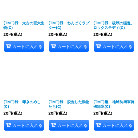
(TMT)緑 太古の巨大生
(TMT)緑 わんぱくラプ
(TMT)緑 破壊の猛進、
物(C)
ター(C)
ロックステディ(C)
20
円
(税込)
20
円
(税込)
20
円
(税込)
カートに入れる
カートに入れる
カートに入れる
(TMT)緑 叩きのめし
(TMT)緑 脱走した動物
(TMT)混 地球防衛軍特
(C)
たち(C)
殊部隊(C)
20
円
(税込)
20
円
(税込)
20
円
(税込)
カートに入れる
カートに入れる
カートに入れる