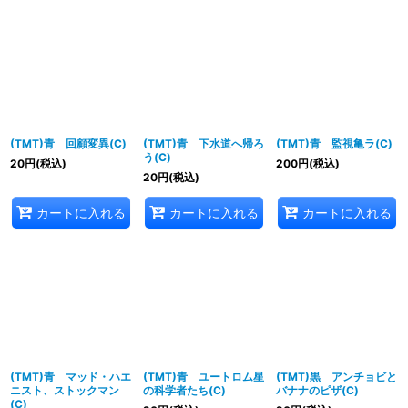
(TMT)青 回顧変異(C)
(TMT)青 下水道へ帰ろ
(TMT)青 監視亀ラ(C)
う(C)
20
円
(税込)
200
円
(税込)
20
円
(税込)
カートに入れる
カートに入れる
カートに入れる
(TMT)青 マッド・ハエ
(TMT)青 ユートロム星
(TMT)黒 アンチョビと
ニスト、ストックマン
の科学者たち(C)
バナナのピザ(C)
(C)