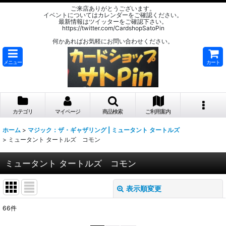
ご来店ありがとうございます。
イベントについてはカレンダーをご確認ください。
最新情報はツイッターをご確認下さい。
https://twitter.com/CardshopSatoPin
何かあればお気軽にお問い合わせください。
メニュー
カート
カテゴリ
マイページ
商品検索
ご利用案内
ホーム
>
マジック：ザ・ギャザリング | ミュータント タートルズ
>
ミュータント タートルズ コモン
ミュータント タートルズ コモン
表示順変更
閉じる
66
件
表示数
: