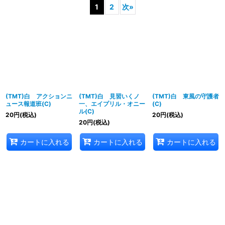
1
2
次
»
並び順
:
絞り込む
(TMT)白 アクションニ
(TMT)白 見習いくノ
(TMT)白 東風の守護者
ュース報道班(C)
一、エイプリル・オニー
(C)
ル(C)
20
円
(税込)
20
円
(税込)
20
円
(税込)
カートに入れる
カートに入れる
カートに入れる