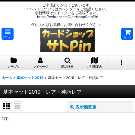
ご来店ありがとうございます。
イベントについてはカレンダーをご確認ください。
最新情報はツイッターをご確認下さい。
https://twitter.com/CardshopSatoPin
何かあればお気軽にお問い合わせください。
メニュー
カート
カテゴリ
マイページ
商品検索
ご利用案内
ホーム
>
基本セット2019
>
基本セット2019 レア・神話レア
基本セット2019 レア・神話レア
表示順変更
閉じる
27
件
表示数
: