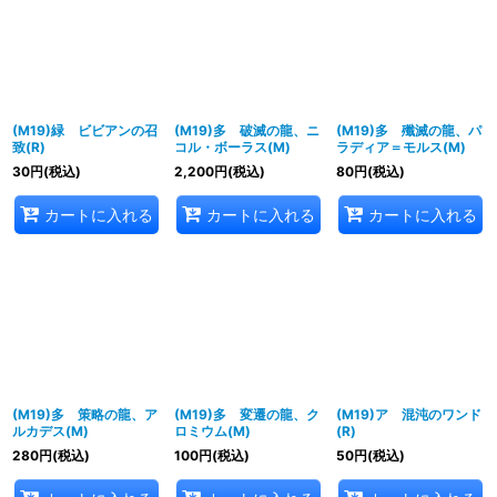
(M19)緑 ビビアンの召
(M19)多 破滅の龍、ニ
(M19)多 殲滅の龍、パ
致(R)
コル・ボーラス(M)
ラディア＝モルス(M)
30
円
(税込)
2,200
円
(税込)
80
円
(税込)
カートに入れる
カートに入れる
カートに入れる
(M19)多 策略の龍、ア
(M19)多 変遷の龍、ク
(M19)ア 混沌のワンド
ルカデス(M)
ロミウム(M)
(R)
280
円
(税込)
100
円
(税込)
50
円
(税込)