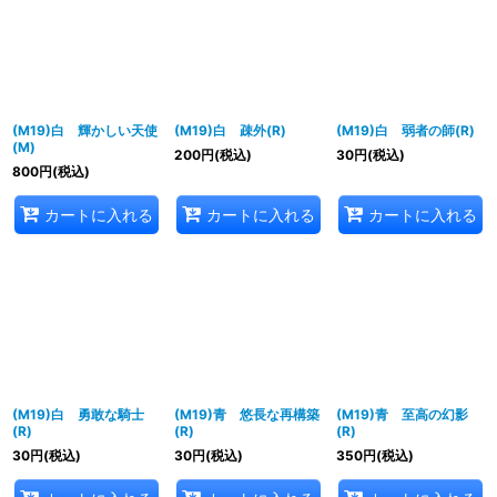
並び順
:
絞り込む
(M19)白 輝かしい天使
(M19)白 疎外(R)
(M19)白 弱者の師(R)
(M)
200
円
(税込)
30
円
(税込)
800
円
(税込)
カートに入れる
カートに入れる
カートに入れる
(M19)白 勇敢な騎士
(M19)青 悠長な再構築
(M19)青 至高の幻影
(R)
(R)
(R)
30
円
(税込)
30
円
(税込)
350
円
(税込)