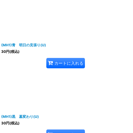
(MH1)青 明日の見張り(U)
30
円
(税込)
カートに入れる
(MH1)黒 墓変わり(U)
30
円
(税込)