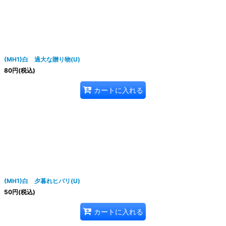
絞り込む
(MH1)白 過大な贈り物(U)
80
円
(税込)
カートに入れる
(MH1)白 夕暮れヒバリ(U)
50
円
(税込)
カートに入れる