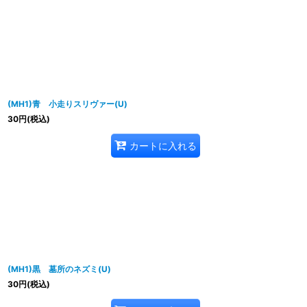
(MH1)青 小走りスリヴァー(U)
30
円
(税込)
カートに入れる
(MH1)黒 墓所のネズミ(U)
30
円
(税込)