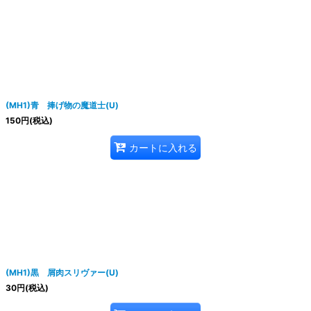
(MH1)青 捧げ物の魔道士(U)
150
円
(税込)
カートに入れる
(MH1)黒 屑肉スリヴァー(U)
30
円
(税込)