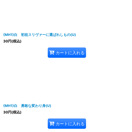
並び順
:
(MH1)白 初祖スリヴァーに選ばれしもの(U)
30
円
(税込)
カートに入れる
(MH1)白 勇敢な変わり身(U)
30
円
(税込)
カートに入れる