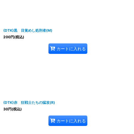
(DTK)黒 目覚めし処刑者(M)
200
円
(税込)
カートに入れる
(DTK)赤 狂戦士たちの猛攻(R)
30
円
(税込)
カートに入れる