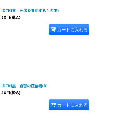
(DTK)青 死者を冒涜するもの(R)
30
円
(税込)
カートに入れる
(DTK)黒 血顎の狂信者(R)
30
円
(税込)
カートに入れる