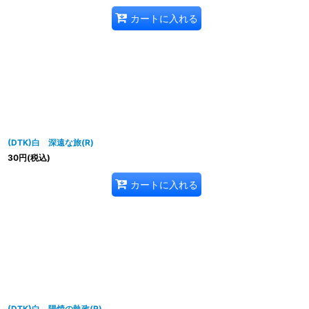
カートに入れる
(DTK)白 深遠な旅(R)
30
円
(税込)
カートに入れる
(DTK)白 陽焼の執政(R)