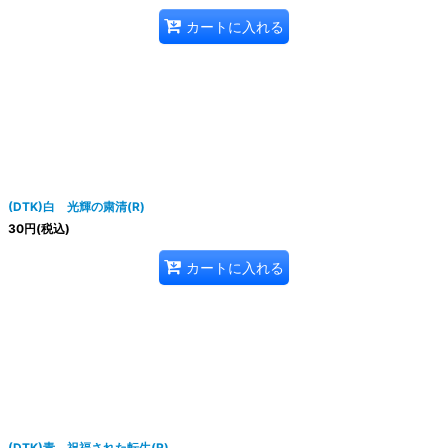
カートに入れる
(DTK)白 光輝の粛清(R)
30
円
(税込)
カートに入れる
(DTK)青 祝福された転生(R)