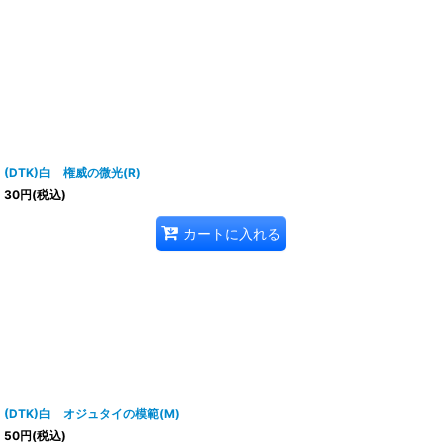
(DTK)白 権威の微光(R)
30
円
(税込)
カートに入れる
(DTK)白 オジュタイの模範(M)
50
円
(税込)