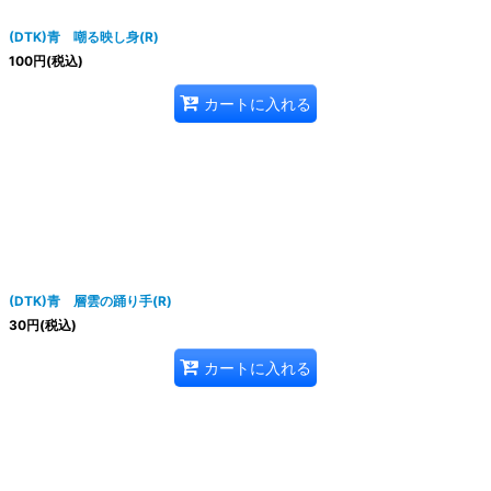
(DTK)青 嘲る映し身(R)
100
円
(税込)
カートに入れる
(DTK)青 層雲の踊り手(R)
30
円
(税込)
カートに入れる