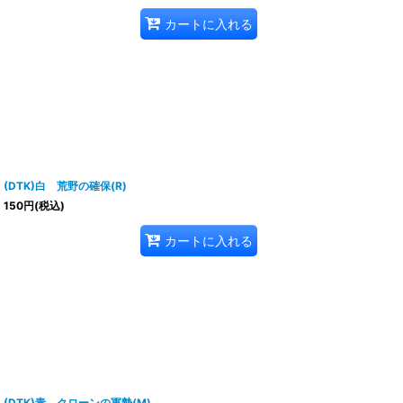
カートに入れる
(DTK)白 荒野の確保(R)
150
円
(税込)
カートに入れる
(DTK)青 クローンの軍勢(M)