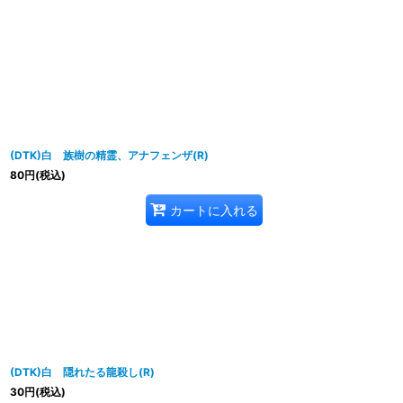
表示数
:
並び順
:
(DTK)白 族樹の精霊、アナフェンザ(R)
80
円
(税込)
カートに入れる
(DTK)白 隠れたる龍殺し(R)
30
円
(税込)