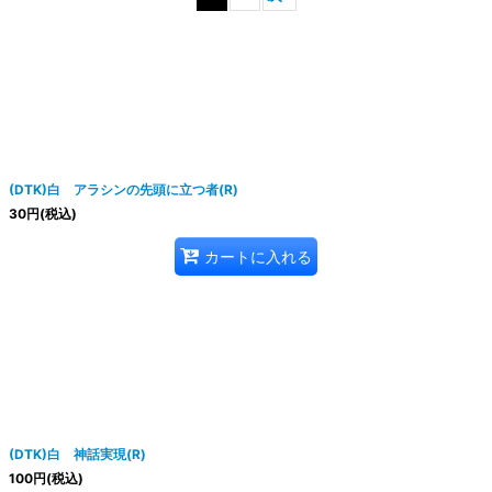
絞り込む
(DTK)白 アラシンの先頭に立つ者(R)
30
円
(税込)
カートに入れる
(DTK)白 神話実現(R)
100
円
(税込)