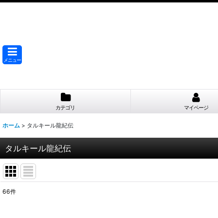
メニュー
カテゴリ
マイページ
ホーム
>
タルキール龍紀伝
タルキール龍紀伝
66
件
サブカテゴリ
: