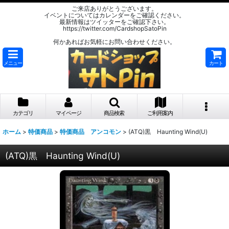
ご来店ありがとうございます。
イベントについてはカレンダーをご確認ください。
最新情報はツイッターをご確認下さい。
https://twitter.com/CardshopSatoPin
何かあればお気軽にお問い合わせください。
メニュー
カート
カテゴリ
マイページ
商品検索
ご利用案内
ホーム
>
特価商品
>
特価商品 アンコモン
>
(ATQ)黒 Haunting Wind(U)
(ATQ)黒 Haunting Wind(U)